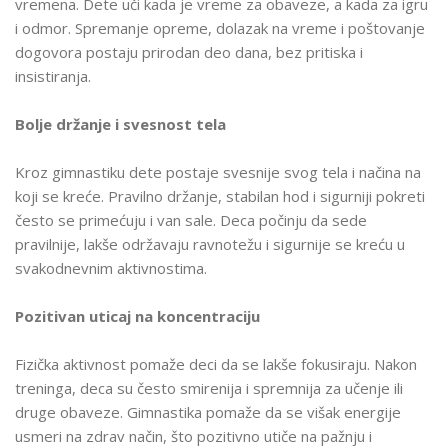
vremena. Dete uči kada je vreme za obaveze, a kada za igru
i odmor. Spremanje opreme, dolazak na vreme i poštovanje
dogovora postaju prirodan deo dana, bez pritiska i
insistiranja.
Bolje držanje i svesnost tela
Kroz gimnastiku dete postaje svesnije svog tela i načina na
koji se kreće. Pravilno držanje, stabilan hod i sigurniji pokreti
često se primećuju i van sale. Deca počinju da sede
pravilnije, lakše održavaju ravnotežu i sigurnije se kreću u
svakodnevnim aktivnostima.
Pozitivan uticaj na koncentraciju
Fizička aktivnost pomaže deci da se lakše fokusiraju. Nakon
treninga, deca su često smirenija i spremnija za učenje ili
druge obaveze. Gimnastika pomaže da se višak energije
usmeri na zdrav način, što pozitivno utiče na pažnju i