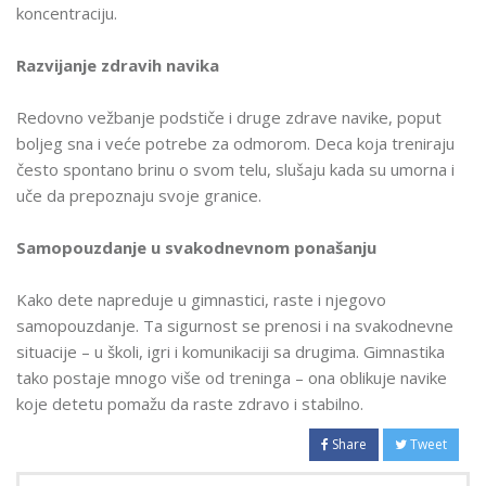
koncentraciju.
Razvijanje zdravih navika
Redovno vežbanje podstiče i druge zdrave navike, poput
boljeg sna i veće potrebe za odmorom. Deca koja treniraju
često spontano brinu o svom telu, slušaju kada su umorna i
uče da prepoznaju svoje granice.
Samopouzdanje u svakodnevnom ponašanju
Kako dete napreduje u gimnastici, raste i njegovo
samopouzdanje. Ta sigurnost se prenosi i na svakodnevne
situacije – u školi, igri i komunikaciji sa drugima. Gimnastika
tako postaje mnogo više od treninga – ona oblikuje navike
koje detetu pomažu da raste zdravo i stabilno.
Share
Tweet